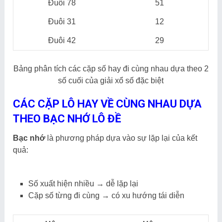
Đuôi 78
51
Đuôi 31
12
Đuôi 42
29
Bảng phân tích các cặp số hay đi cùng nhau dựa theo 2
số cuối của giải xổ số đặc biệt
CÁC CẶP LÔ HAY VỀ CÙNG NHAU DỰA
THEO BẠC NHỚ LÔ ĐỀ
Bạc nhớ
là phương pháp dựa vào sự lặp lại của kết
quả:
Số xuất hiện nhiều → dễ lặp lại
Cặp số từng đi cùng → có xu hướng tái diễn