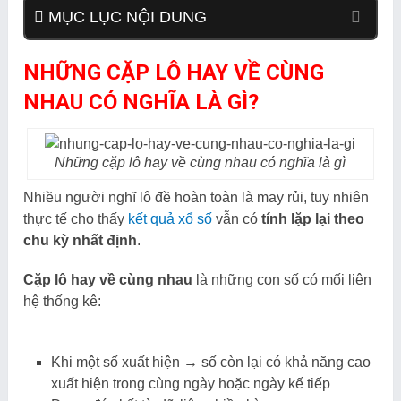
MỤC LỤC NỘI DUNG
NHỮNG CẶP LÔ HAY VỀ CÙNG
NHAU CÓ NGHĨA LÀ GÌ?
Những cặp lô hay về cùng nhau có nghĩa là gì
Nhiều người nghĩ lô đề hoàn toàn là may rủi, tuy nhiên
thực tế cho thấy
kết quả xổ số
vẫn có
tính lặp lại theo
chu kỳ nhất định
.
Cặp lô hay về cùng nhau
là những con số có mối liên
hệ thống kê:
Khi một số xuất hiện → số còn lại có khả năng cao
xuất hiện trong cùng ngày hoặc ngày kế tiếp