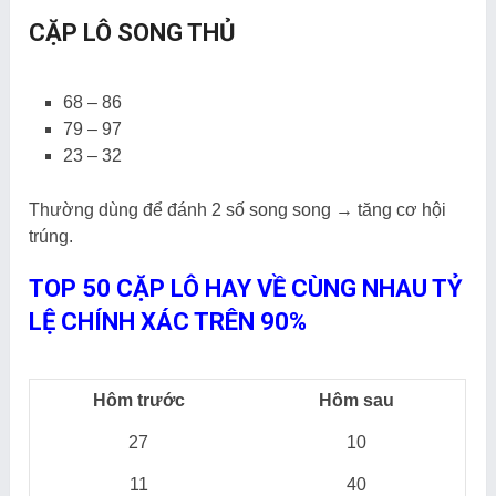
CẶP LÔ SONG THỦ
68 – 86
79 – 97
23 – 32
Thường dùng để đánh 2 số song song → tăng cơ hội
trúng.
TOP 50 CẶP LÔ HAY VỀ CÙNG NHAU TỶ
LỆ CHÍNH XÁC TRÊN 90%
Hôm trước
Hôm sau
27
10
11
40