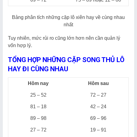
Bảng phân tích những cặp lô xiên hay về cùng nhau
nhất
Tuy nhiên, mức rủi ro cũng lớn hơn nên cần quản lý
vốn hợp lý.
TỔNG HỢP NHỮNG CẶP SONG THỦ LÔ
HAY ĐI CÙNG NHAU
Hôm nay
Hôm sau
25 – 52
72 – 27
81 – 18
42 – 24
89 – 98
69 – 96
27 – 72
19 – 91