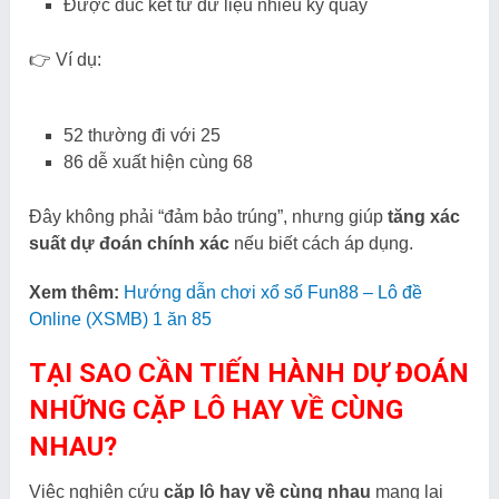
Được đúc kết từ dữ liệu nhiều kỳ quay
👉 Ví dụ:
52 thường đi với 25
86 dễ xuất hiện cùng 68
Đây không phải “đảm bảo trúng”, nhưng giúp
tăng xác
suất dự đoán chính xác
nếu biết cách áp dụng.
Xem thêm:
Hướng dẫn chơi xổ số Fun88 – Lô đề
Online (XSMB) 1 ăn 85
TẠI SAO CẦN TIẾN HÀNH DỰ ĐOÁN
NHỮNG CẶP LÔ HAY VỀ CÙNG
NHAU?
Việc nghiên cứu
cặp lô hay về cùng nhau
mang lại