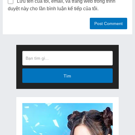
Lưu tên của tôi, email, và trang web trong trình
duyệt này cho lần bình luận kế tiếp của tôi.
Tìm