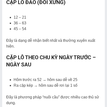
CẶP LÔ ĐẢO (ĐỐI XỨNG)
12 – 21
36 – 63
45 – 54
Đây là dạng dễ nhận biết nhất và thường xuyên xuất
hiện.
CẶP LÔ THEO CHU KỲ NGÀY TRƯỚC –
NGÀY SAU
Hôm trước ra 52 → hôm sau dễ về 25
Ra cặp kép → hôm sau dễ rơi lại 1 số
Đây là phương pháp “nuôi cầu” được nhiều cao thủ sử
dụng.