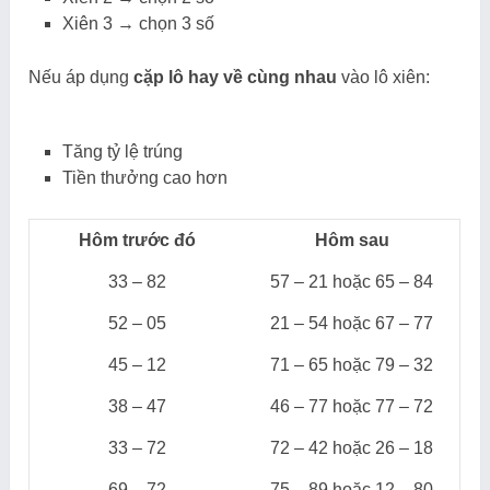
Xiên 3 → chọn 3 số
Nếu áp dụng
cặp lô hay về cùng nhau
vào lô xiên:
Tăng tỷ lệ trúng
Tiền thưởng cao hơn
Hôm trước đó
Hôm sau
33 – 82
57 – 21 hoặc 65 – 84
52 – 05
21 – 54 hoặc 67 – 77
45 – 12
71 – 65 hoặc 79 – 32
38 – 47
46 – 77 hoặc 77 – 72
33 – 72
72 – 42 hoặc 26 – 18
69 – 72
75 – 89 hoặc 12 – 80