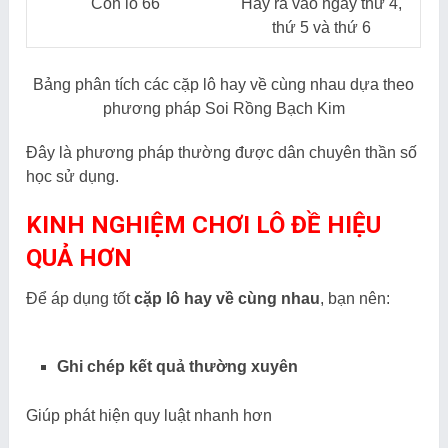
Con lô 66
Hay ra vào ngày thứ 4,
thứ 5 và thứ 6
Bảng phân tích các cặp lô hay về cùng nhau dựa theo
phương pháp Soi Rồng Bạch Kim
Đây là phương pháp thường được dân chuyên thần số
học sử dụng.
KINH NGHIỆM CHƠI LÔ ĐỀ HIỆU
QUẢ HƠN
Để áp dụng tốt
cặp lô hay về cùng nhau
, bạn nên:
Ghi chép kết quả thường xuyên
Giúp phát hiện quy luật nhanh hơn