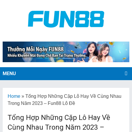
MENU
Home
»
Tổng Hợp Những Cặp Lô Hay Về Cùng Nhau
Trong Năm 2023 – Fun88 Lô Đề
Tổng Hợp Những Cặp Lô Hay Về
Cùng Nhau Trong Năm 2023 –