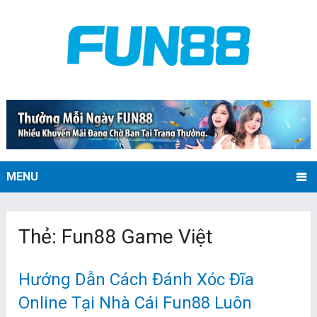
MENU
Thẻ:
Fun88 Game Việt
Hướng Dẫn Cách Đánh Xóc Đĩa
Online Tại Nhà Cái Fun88 Luôn