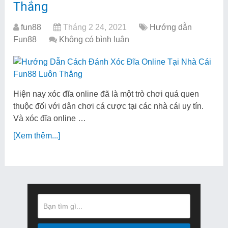
Thắng
fun88
Tháng 2 24, 2021
Hướng dẫn
Fun88
Không có bình luận
Hiện nay xóc đĩa online đã là một trò chơi quá quen
thuộc đối với dân chơi cá cược tại các nhà cái uy tín.
Và xóc đĩa online …
[Xem thêm...]